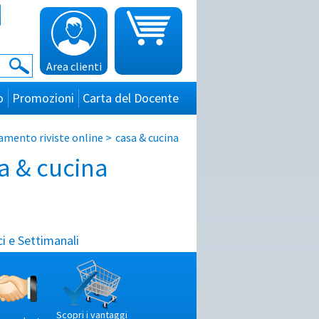
Area clienti
o
Promozioni
Carta del Docente
mento riviste online
>
casa & cucina
a & cucina
i e Settimanali
Scopri i vantaggi