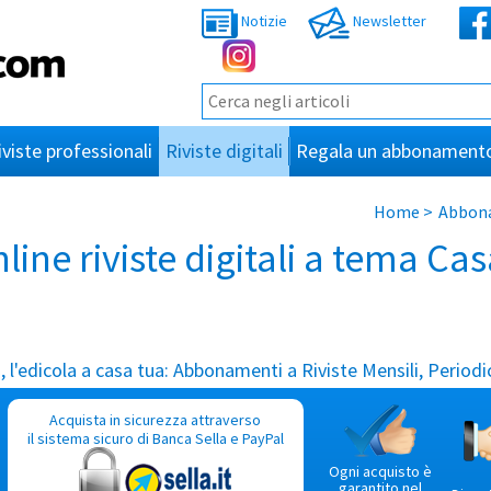
Notizie
Newsletter
iviste professionali
Riviste digitali
Regala un abbonament
Home
>
Abbona
ne riviste digitali a tema Cas
l'edicola a casa tua:
Abbonamenti a Riviste Mensili, Periodic
Acquista in sicurezza attraverso
il sistema sicuro di Banca Sella e PayPal
Ogni acquisto è
garantito nel