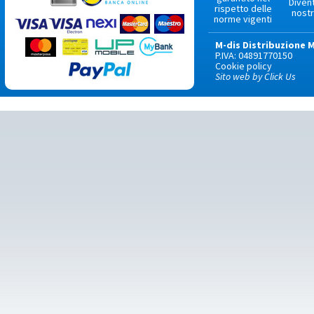
Diven
rispetto delle
nostr
norme vigenti
M-dis Distribuzione 
P.IVA: 04891770150
Cookie policy
Sito web by Click Us