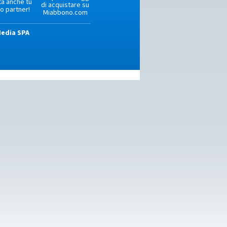
ta anche tu
di acquistare su
o partner!
Miabbono.com
Media SPA