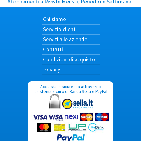
Abbonamenti a Riviste Mensili, Periodici e Settimanali
Chi siamo
Servizio clienti
Servizi alle aziende
Contatti
Condizioni di acquisto
Privacy
Acquista in sicurezza attraverso
il sistema sicuro di Banca Sella e PayPal