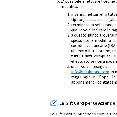
E' possibile effettuare l'ordin
modalità:
inserisci nel carrello tutt
tipologia di acquisto (a
terminata la selezione, pr
quali dovrai indicare la ra
a questo punto troverai ri
spesa. Come modalità di p
coordinate bancarie (IBAN
ultimato il tuo ordine, ri
tutti i dati compilati e
effettuato se non a paga
una volta eseguito il
info@miabbono.com
in m
raggiungibile. Dopo la
abbonamenti, contattando 
La Gift Card per le Aziende
La Gift Card di Miabbono.com è l'id