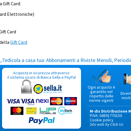
a Gift Card:
ard Elettroniche)
Gift Card
 della
Gift Card
l'edicola a casa tua:
Abbonamenti a Riviste Mensili, Periodic
Acquista in sicurezza attraverso
il sistema sicuro di Banca Sella e PayPal
Ogni acquisto è
garantito nel
Diven
rispetto delle
nostr
norme vigenti
M-dis Distribuzione 
P.IVA: 04891770150
Cookie policy
Sito web by Click Us