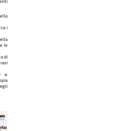
enti
della
ra i
ella
e le
a di
rasi
O a:
opia
egli