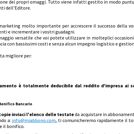
zione dei propri omaggi. Tutto viene infatti gestito in modo puntu
ti dell'Editore.
arketing molto importante per accrescere il successo della vo
ienti e incrementare i vostri guadagni.
aggio versatile che voi potete utilizzare in molteplici occasioni
acia con bassissimi costi e senza alcun impegno logistico e gestion
ta migliore per:
amento è totalmente deducibile dal reddito d'impresa ai s
Bonifico Bancario
 copie inviaci l'elenco delle testate
da acquistare in abbonament
endo a:
info@miabbono.com
, ti comunicheremo rapidamente il to
 il bonifico.