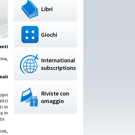
Libri
Giochi
enti
ina,
International
subscriptions
nali
Riviste con
opri
omaggio
altri
i in
a in
to.
one,