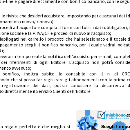
e on-line e pagare direttamente con bonifico bancario, con le segu
e le riviste che desideri acquistare, impostando per ciascuna i dati 
bbonamento nuovo/ rinnovo)
ocedi all'acquisto e compila il form con tutti i dati obbligatori, t
gione sociale e la P. IVA/CF e procedi di nuovo all'acquisto;
epilogati nel carrello i prodotti che hai selezionato e il totale d
agamento scegli il bonifico bancario, per il quale vedrai indicat
);
ceverai in tempo reale la notifica dell'acquisto per e-mail, complet
 dei riferimenti di ogni Editore. L'acquisto non potrà conside
mento avvenuto;
 bonifico, inoltra subito la contabile con il n. di CR
odo che si possa far registrare gli abbonamenti con la prima c
 registrazione dei dati, potrai conoscere la decorrenza d
direttamente il Servizio Clienti dell'Editore.
ea regalo perfetta e che meglio si