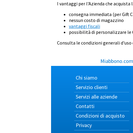
I vantaggi per l'Azienda che acquista l
consegna immediata (per Gift C
nessun costo di magazzino
vantaggi fiscali
possibilità di personalizzare le 
Consulta le condizioni generali d'uso
Miabbono.com, 
Chi siamo
Servizio clienti
Servizi alle aziende
Contatti
Condizioni di acquisto
Privacy