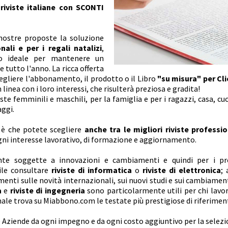
riviste italiane con SCONTI
nostre proposte la soluzione
ali e per i regali natalizi
,
o ideale per mantenere un
e tutto l'anno. La ricca offerta
gliere l'abbonamento, il prodotto o il Libro
"su misura" per Cli
 linea con i loro interessi, che risulterà preziosa e gradita!
iste femminili e maschili, per la famiglia e per i ragazzi, casa, cuc
aggi.
a è che potete scegliere
anche tra le migliori riviste professio
ogni interesse lavorativo, di formazione e aggiornamento.
nte soggette a innovazioni e cambiamenti e quindi per i pr
ile consultare
riviste di informatica
o
riviste di elettronica
; 
nti sulle novità internazionali, sui nuovi studi e sui cambiament
a
e
riviste di ingegneria
sono particolarmente utili per chi lavor
ale trova su Miabbono.com le testate più prestigiose di riferimen
 Aziende da ogni impegno e da ogni costo aggiuntivo per la selezi