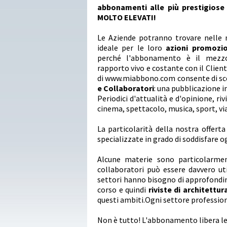
abbonamenti alle più prestigiose 
MOLTO ELEVATI!
Le Aziende potranno trovare nelle 
ideale per le loro
azioni promozion
perché l'abbonamento è il mezz
rapporto vivo e costante con il Client
di www.miabbono.com consente di sce
e Collaboratori
: una pubblicazione in
Periodici d'attualità e d'opinione, riv
cinema, spettacolo, musica, sport, vi
La particolarità della nostra offert
specializzate in grado di soddisfare 
Alcune materie sono particolarme
collaboratori può essere davvero ut
settori hanno bisogno di approfondime
corso e quindi
riviste di architettur
questi ambiti.Ogni settore profession
Non è tutto! L'abbonamento libera le