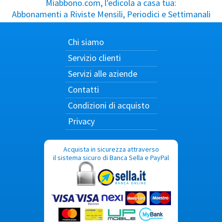
Miabbono.com, l'edicola a casa tua:
Abbonamenti a Riviste Mensili, Periodici e Settimanali
Chi siamo
Servizio clienti
Servizi alle aziende
Contatti
Condizioni di acquisto
Privacy
Acquista in sicurezza attraverso
il sistema sicuro di Banca Sella e PayPal