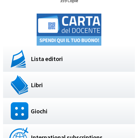
359 Copie
Lista editori
Libri
Giochi
International subscriptions