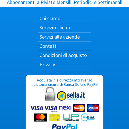
Abbonamenti a Riviste Mensili, Periodici e Settimanali
Chi siamo
Servizio clienti
Servizi alle aziende
Contatti
Condizioni di acquisto
Privacy
Acquista in sicurezza attraverso
il sistema sicuro di Banca Sella e PayPal