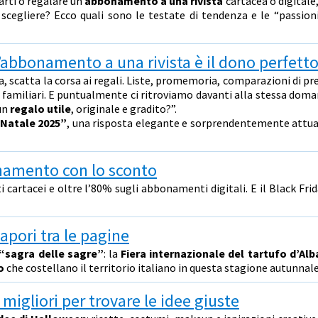
arti o regalare un
abbonamento a una rivista
cartacea o digitale
scegliere? Ecco quali sono le testate di tendenza e le “passioni
l’abbonamento a una rivista è il dono perfett
a, scatta la corsa ai regali. Liste, promemoria, comparazioni di pre
i e familiari. E puntualmente ci ritroviamo davanti alla stessa doma
 un
regalo utile
, originale e gradito?”.
 Natale 2025”
, una risposta elegante e sorprendentemente attua
onamento con lo sconto
cartacei e oltre l’80% sugli abbonamenti digitali. E il Black Frid
apori tra le pagine
“sagra delle sagre”
: la
Fiera internazionale del tartufo d’Alb
o
che costellano il territorio italiano in questa stagione autunnale
 migliori per trovare le idee giuste