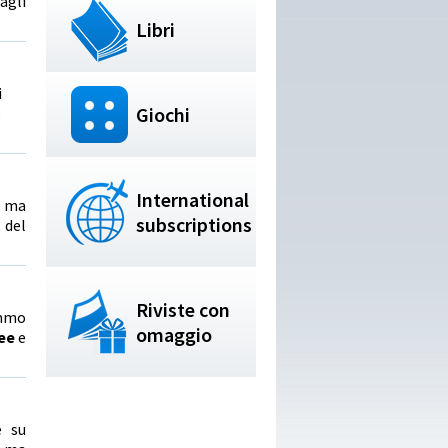
agli
Libri
i
Giochi
e
International
, ma
subscriptions
 del
Riviste con
emmo
omaggio
dee
e
e su