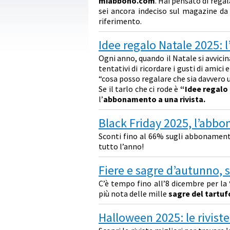
miabbono.com
. Hai pensato di regal
sei ancora indeciso sul magazine da 
riferimento.
Idee regalo Natale 2025: 
Ogni anno, quando il Natale si avvicin
tentativi di ricordare i gusti di amic
“cosa posso regalare che sia davvero
Se il tarlo che ci rode è
“Idee regalo
l’
abbonamento a una rivista.
Black Friday 2025, l’abb
Sconti fino al 66% sugli abbonamenti 
tutto l’anno!
Fiere e sagre d’autunno, s
C’è tempo fino all’8 dicembre per la
più nota delle mille
sagre del tartuf
Halloween 2025: le riviste