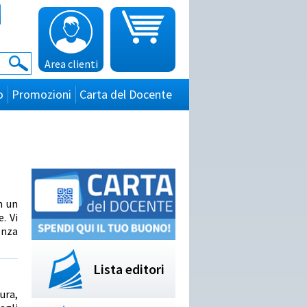
Area clienti
o
Promozioni
Carta del Docente
n un
. Vi
enza
Lista editori
ura,