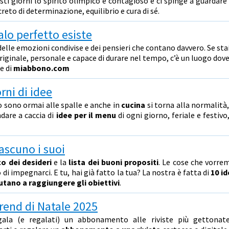
esti giorni lo spirito olimpico è contagioso e ci spinge a guardare 
eto di determinazione, equilibrio e cura di sé.
alo perfetto esiste
delle emozioni condivise e dei pensieri che contano davvero. Se sta
riginale, personale e capace di durare nel tempo, c’è un luogo dov
le di
miabbono.com
rni di idee
 sono ormai alle spalle e anche in
cucina
si torna alla normalità
dare a caccia di
idee per il menu
di ogni giorno, feriale e festivo,
ascuno i suoi
o dei desideri
e la
lista dei buoni propositi
. Le cose che vorr
di impegnarci. E tu, hai già fatto la tua? La nostra è fatta di
10 i
aiutano a raggiungere gli obiettivi
.
 trend di Natale 2025
gala (e regalati) un abbonamento alle riviste più gettonat