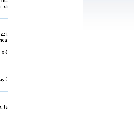
, ma
” di
o
zzi,
nda:
le è
ay è
a
, la
.