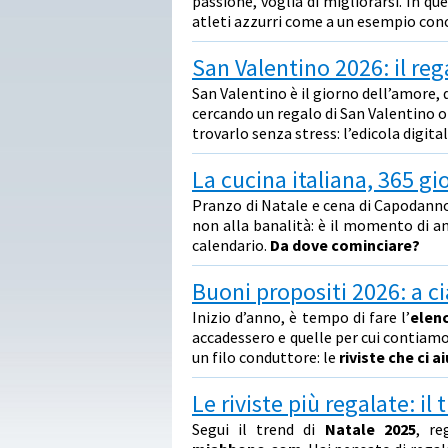
passione, voglia di migliorarsi. In qu
atleti azzurri come a un esempio concr
San Valentino 2026: il reg
San Valentino è il giorno dell’amore, 
cercando un regalo di San Valentino o
trovarlo senza stress: l’edicola digita
La cucina italiana, 365 gio
Pranzo di Natale e cena di Capodanno
non alla banalità: è il momento di an
calendario.
Da dove cominciare?
Buoni propositi 2026: a ci
Inizio d’anno, è tempo di fare l’
elenc
accadessero e quelle per cui contiamo 
un filo conduttore: le
riviste che ci 
Le riviste più regalate: il
Segui il trend di
Natale 2025
, re