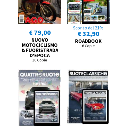
Sconto del 21%
€ 79,00
€ 32,90
NUOVO
ROADBOOK
MOTOCICLISMO
6 Copie
& FUORISTRADA
D'EPOCA
10 Copie