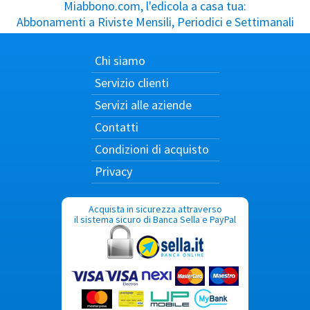
Miabbono.com, l'edicola a casa tua:
Abbonamenti a Riviste Mensili, Periodici e Settimanali
Chi siamo
Servizio clienti
Servizi alle aziende
Contatti
Condizioni di acquisto
Privacy
Acquista in sicurezza attraverso
il sistema sicuro di Banca Sella e PayPal