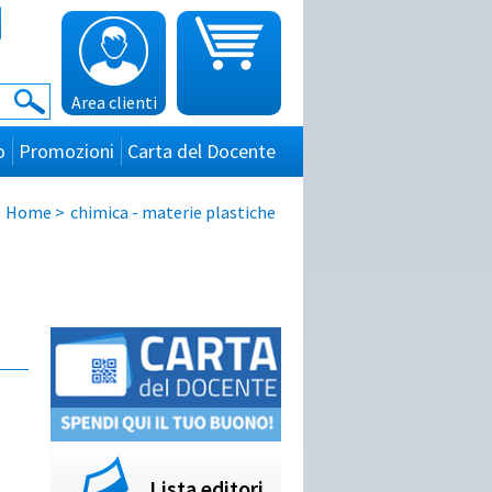
Area clienti
o
Promozioni
Carta del Docente
Home
>
chimica - materie plastiche
Lista editori