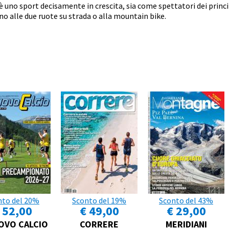
è uno sport decisamente in crescita, sia come spettatori dei princi
ano alle due ruote su strada o alla mountain bike.
nto del 20%
Sconto del 19%
Sconto del 43%
 52,00
€ 49,00
€ 29,00
UOVO CALCIO
CORRERE
MERIDIANI