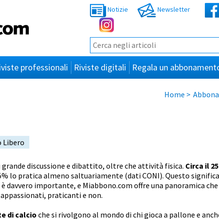
Notizie
Newsletter
iviste professionali
Riviste digitali
Regala un abbonament
Home
>
Abbona
 Libero
 grande discussione e dibattito, oltre che attività fisica.
Circa il 2
35% lo pratica almeno saltuariamente (dati CONI). Questo significa
è davvero importante, e Miabbono.com offre una panoramica che c
i appassionati, praticanti e non.
te di calcio
che si rivolgono al mondo di chi gioca a pallone e anche 