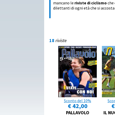
mancano le
riviste di ciclismo
che 
dilettanti di ogni età che si accost
18
riviste
Sconto del 10%
Sco
€ 42,00
€
PALLAVOLO
IL N