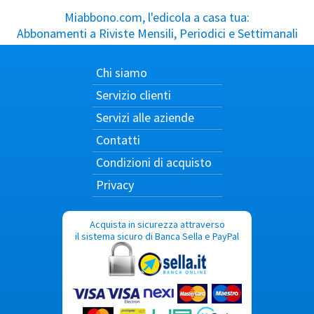
Miabbono.com, l'edicola a casa tua:
Abbonamenti a Riviste Mensili, Periodici e Settimanali
Chi siamo
Servizio clienti
Servizi alle aziende
Contatti
Condizioni di acquisto
Privacy
Acquista in sicurezza attraverso
il sistema sicuro di Banca Sella e PayPal