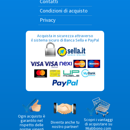
Contatti
Condizioni di acquisto
Privacy
Acquista in sicurezza attraverso
il sistema sicuro di Banca Sella e PayPal
Ogni acquisto è
Scopri i vantaggi
garantito nel
Diventa anche tu
di acquistare su
rispetto delle
nostro partner!
Miabbono.com
norme vigenti