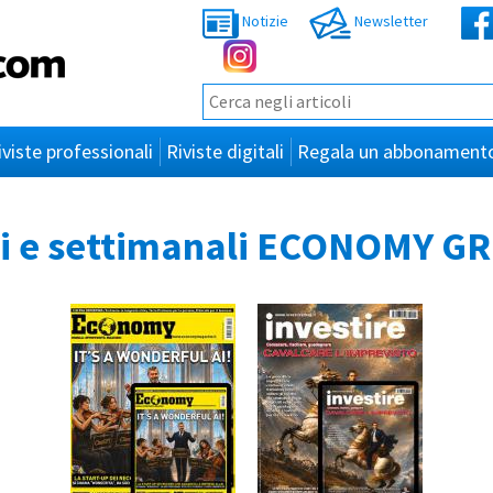
Notizie
Newsletter
iviste professionali
Riviste digitali
Regala un abbonament
ici e settimanali ECONOMY 