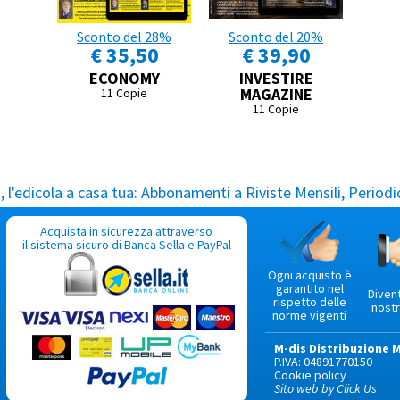
Sconto del 28%
Sconto del 20%
€ 35,50
€ 39,90
ECONOMY
INVESTIRE
MAGAZINE
11 Copie
11 Copie
l'edicola a casa tua:
Abbonamenti a Riviste Mensili, Periodic
Acquista in sicurezza attraverso
il sistema sicuro di Banca Sella e PayPal
Ogni acquisto è
garantito nel
Diven
rispetto delle
nostr
norme vigenti
M-dis Distribuzione 
P.IVA: 04891770150
Cookie policy
Sito web by Click Us