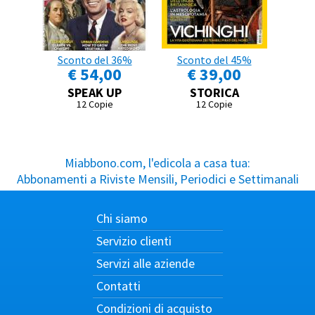
Sconto del 36%
Sconto del 45%
€ 54,00
€ 39,00
SPEAK UP
STORICA
12 Copie
12 Copie
Miabbono.com, l'edicola a casa tua:
Abbonamenti a Riviste Mensili, Periodici e Settimanali
Chi siamo
Servizio clienti
Servizi alle aziende
Contatti
Condizioni di acquisto