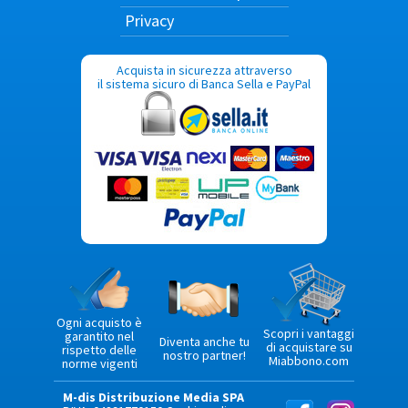
Privacy
Acquista in sicurezza attraverso
il sistema sicuro di Banca Sella e PayPal
Ogni acquisto è
Scopri i vantaggi
garantito nel
Diventa anche tu
di acquistare su
rispetto delle
nostro partner!
Miabbono.com
norme vigenti
M-dis Distribuzione Media SPA