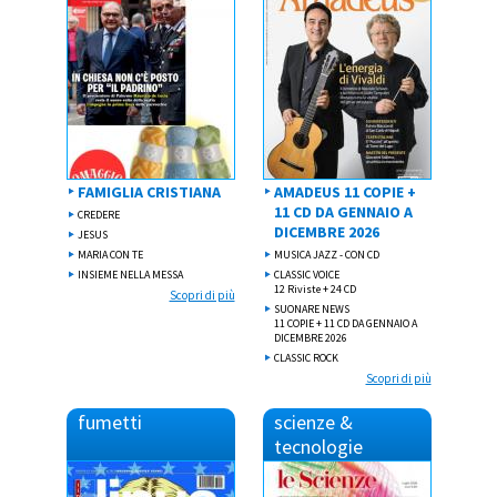
FAMIGLIA CRISTIANA
AMADEUS 11 COPIE +
11 CD DA GENNAIO A
CREDERE
DICEMBRE 2026
JESUS
MARIA CON TE
MUSICA JAZZ - CON CD
INSIEME NELLA MESSA
CLASSIC VOICE
12 Riviste + 24 CD
Scopri di più
SUONARE NEWS
11 COPIE + 11 CD DA GENNAIO A
DICEMBRE 2026
CLASSIC ROCK
Scopri di più
fumetti
scienze &
tecnologie