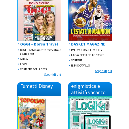
OGGI + Borsa Travel
BASKET MAGAZINE
DOVE + Abbonamento trimestrale
PALLAVOLO SUPERVOLLEY
a Corriere.it
LA GAZZETTA DELLO SPORT
AMICA
CORRERE
LIVING
IL MIO CAVALLO
CORRIERE DELLA SERA
Scopri di più
Scopri di più
Fumetti Disney
enigmistica e
attività vacanze