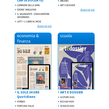
CARTA DOCENTE)
ARCHEO
CORRIERE DELLA SERA
ART E DOSSIER
EDONE' MAGAZINE
Scopri di più
IL SALVAGENTE - CONSUMATORE
INFORMATO
LEFT + 1 LIBRO AL MESE
Scopri di più
economia &
scuola
finanza
IL SOLE 24 ORE
ART E DOSSIER
Quotidiano
HISTORY KIDS
FORBES
ECO GEO KIDS
FORTUNE ITALIA
SCIENZE KIDS