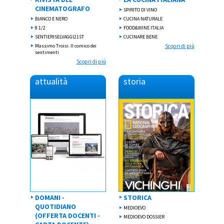
CINEMATOGRAFO
SPIRITO DI VINO
BIANCO E NERO
CUCINA NATURALE
8 1/2
FOOD&WINE ITALIA
SENTIERISELVAGGI21ST
CUCINARE BENE
Massimo Troisi. Il comico dei
Scopri di più
sentimenti
Scopri di più
attualità
storia
DOMANI -
STORICA
QUOTIDIANO
MEDIOEVO
(OFFERTA DOCENTI -
MEDIOEVO DOSSIER