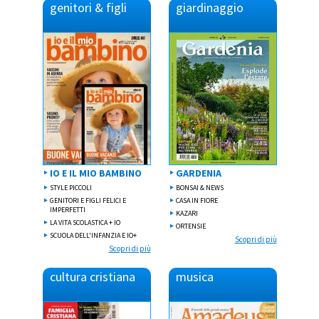
genitori & figli
giardinaggio
IO E IL MIO BAMBINO
GARDENIA
STYLE PICCOLI
BONSAI & NEWS
GENITORI E FIGLI FELICI E
CASA IN FIORE
IMPERFETTI
KAZARI
LA VITA SCOLASTICA + IO
ORTENSIE
SCUOLA DELL'INFANZIA E IO+
Scopri di più
Scopri di più
cultura cristiana
musica