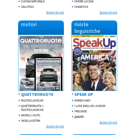
CUCINA NATURALE
VIVERE LA CASA
SALUTE33
CASANTICA
Scopri di più
Scopri di più
motori
riviste
linguistiche
QUATTRORUOTE
SPEAK UP
RUOTECLASSICHE
NIMEN HAO!
QUATTRORUOTE +
I LOVE ENGLISH JUNIOR
RUOTECLASSICHE
FREUNDE
MODELLI AUTO
ДABAЙ!
INSELLA EXTRA
Scopri di più
Scopri di più