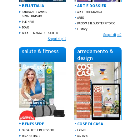
BELL'ITALIA
ART E DOSSIER
CARAVAN E CAMPER
ARCHEOLOGIA VIVA
GRANTURISMO
ARTE
PLEINAIR
PADOVA E IL SUO TERRITORIO
DOVE
History
BORGHI MAGAZINE & CITTA'
Scopri di più
Scopri di più
salute & fitness
arredamento &
design
BENESSERE
COSE DI CASA
OK SALUTE E BENESSERE
HOME!
RIZA ANTIAGE
ABITARE