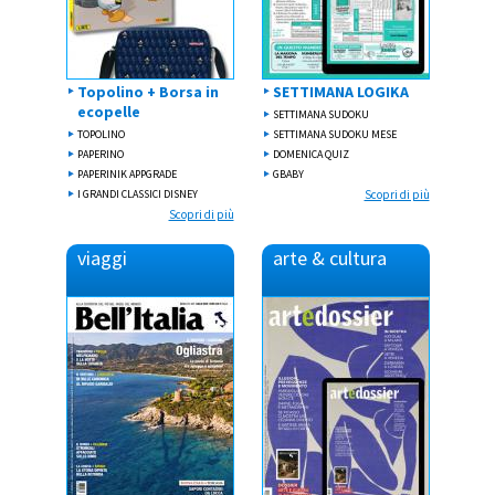
Topolino + Borsa in
SETTIMANA LOGIKA
ecopelle
SETTIMANA SUDOKU
TOPOLINO
SETTIMANA SUDOKU MESE
PAPERINO
DOMENICA QUIZ
PAPERINIK APPGRADE
GBABY
I GRANDI CLASSICI DISNEY
Scopri di più
Scopri di più
viaggi
arte & cultura