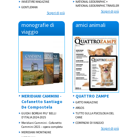
INVESTIRE MAGAZINE
NATIONAL GEOGRAPHIC +
NATIONAL GEOGRAPHIC TRAVELER
GENTLEMAN
Scopri di più
Scopri di più
monografie di
amici animali
viaggio
MERIDIANI CAMMINI -
QUATTRO ZAMPE
Cofanetto Santiago
GATTO MAGAZINE
De Compostela
ARGOS
GUIDA I BORGHI PIU' BELLI
TUTTO SULLA PSICOLOGIA DEL
D'ITALIA 2024-2025
CANE
Meridiani Cammini - Cofanetto
COMPAGNI DI VIAGGIO
Cammini 2021 – opera completa
Scopri di più
MERIDIANI MONTAGNE