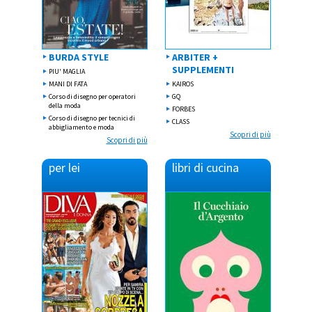
BURDA STYLE
ARBITER +
SUPPLEMENTI
PIU' MAGLIA
MANI DI FATA
KAIROS
Corso di disegno per operatori
GQ
della moda
FORBES
Corso di disegno per tecnici di
CLASS
abbigliamento e moda
Scopri di più
Scopri di più
per
lei
libri di
cucina