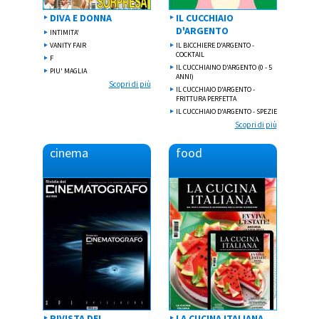
DIVA E DONNA
IL CUCCHIAIO
D'ARGENTO
INTIMITA'
VANITY FAIR
IL BICCHIERE D'ARGENTO -
COCKTAIL
F
IL CUCCHIAINO D'ARGENTO (0 - 5
PIU' MAGLIA
ANNI)
Scopri di più
IL CUCCHIAIO D'ARGENTO -
FRITTURA PERFETTA
IL CUCCHIAIO D'ARGENTO - SPEZIE
Scopri di più
cinema
food
RIVISTA DEL
LA CUCINA ITALIANA