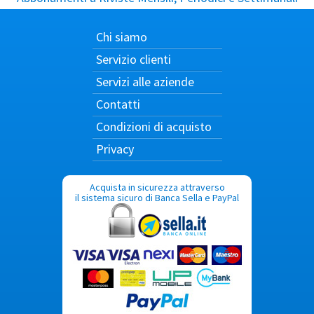
Chi siamo
Servizio clienti
Servizi alle aziende
Contatti
Condizioni di acquisto
Privacy
Acquista in sicurezza attraverso
il sistema sicuro di Banca Sella e PayPal