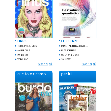
LINUS
LE SCIENZE
TOPOLINO JUNIOR
MIND - MENTE&CERVELLO
ANIME CULT
RIZA SCIENZE
PAPERINO
SCIENZA & SPORT
TOPOLINO
SALUTE33
Scopri di più
Scopri di più
cucito e ricamo
per
lui