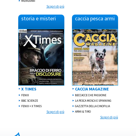
MERIDIANI
Scopri di più
storia e misteri
caccia pesca armi
X TIMES
CACCIA MAGAZINE
FENIX
BECCACCE CHE PASSIONE
BBC SCIENZE
LA PESCA MOSCA E SPINNING
FENIX + X TIMES
GAZZETTA DELLA CINOFILIA
Scopri di più
ARMI & TIRO
Scopri di più