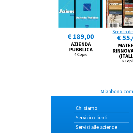
Sconto de
€ 189,00
€ 55
AZIENDA
MATER
PUBBLICA
RINNOVA
4 Copie
(ITALI
6 Cop
Miabbono.com, 
Chi siamo
Servizio clienti
Servizi alle aziende