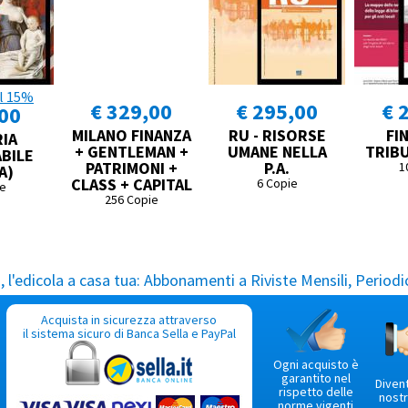
l 15%
€ 329,00
€ 295,00
€ 
,00
MILANO FINANZA
RU - RISORSE
FI
IA
+ GENTLEMAN +
UMANE NELLA
TRIBU
BILE
PATRIMONI +
P.A.
1
A)
CLASS + CAPITAL
6 Copie
ie
256 Copie
l'edicola a casa tua:
Abbonamenti a Riviste Mensili, Periodic
Acquista in sicurezza attraverso
il sistema sicuro di Banca Sella e PayPal
Ogni acquisto è
garantito nel
Diven
rispetto delle
nostr
norme vigenti