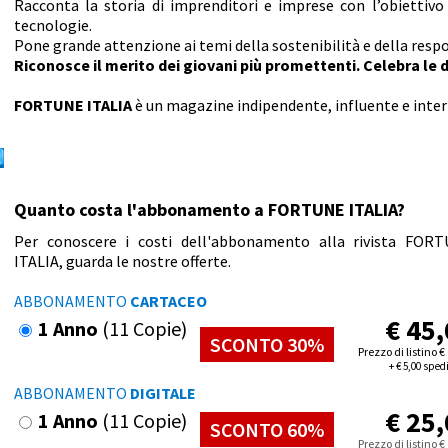
Racconta la storia di imprenditori e imprese con l’obiettivo
tecnologie.
Pone grande attenzione ai temi della sostenibilità e della resp
Riconosce il merito dei giovani più promettenti. Celebra le d
FORTUNE ITALIA
è un magazine indipendente, influente e inte
Quanto costa l'abbonamento a FORTUNE ITALIA?
Per conoscere i costi dell'abbonamento alla rivista FOR
ITALIA, guarda le nostre offerte.
ABBONAMENTO
CARTACEO
€
45,
1 Anno
(11 Copie)
SCONTO 30%
Prezzo di listino
€
+
€
5,00 sped
ABBONAMENTO
DIGITALE
€
25,
1 Anno
(11 Copie)
SCONTO 60%
Prezzo di listino
€