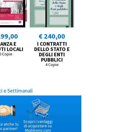
299,00
€ 240,00
NANZA E
I CONTRATTI
TI LOCALI
DELLO STATO E
DEGLI ENTI
0 Copie
PUBBLICI
4 Copie
i e Settimanali
Scopri i vantaggi
ta anche tu
di acquistare su
o partner!
Miabbono.com