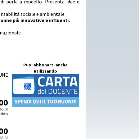
 di porle a modello. Presenta idee e
onsabilità sociale e ambientale.
onne più innovative e influenti.
rnazionale.
Puoi abbonarti anche
utilizzando
TUNE
00
65,00
izione
00
65,00