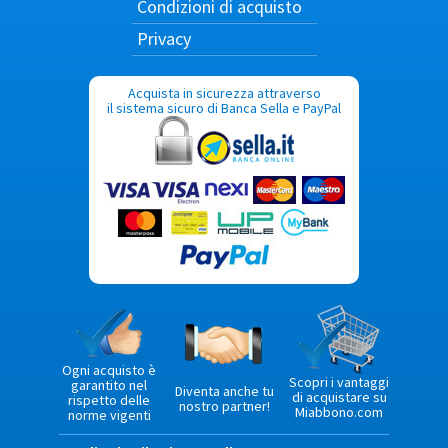
Condizioni di acquisto
Privacy
Acquista in sicurezza attraverso
il sistema sicuro di Banca Sella e PayPal
Ogni acquisto è
Scopri i vantaggi
garantito nel
Diventa anche tu
di acquistare su
rispetto delle
nostro partner!
Miabbono.com
norme vigenti