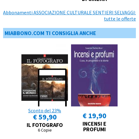
Abbonamenti ASSOCIAZIONE CULTURALE SENTIERI SELVAGGI:
tutte le offerte
MIABBONO.COM TI CONSIGLIA ANCHE
Sconto del 23%
€ 19,90
€ 59,90
INCENSI E
IL FOTOGRAFO
PROFUMI
6 Copie