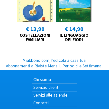
€ 13,90
€ 14,90
COSTELLAZIONI
IL LINGUAGGIO
FAMILIARI
DEI FIORI
Miabbono.com, l'edicola a casa tua:
Abbonamenti a Riviste Mensili, Periodici e Settimanali
Chi siamo
Servizio clienti
Servizi alle aziende
Contatti