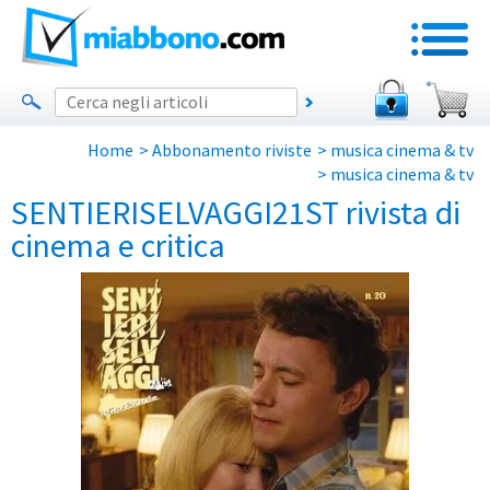
Home
>
Abbonamento riviste
>
musica cinema & tv
>
musica cinema & tv
SENTIERISELVAGGI21ST rivista di
cinema e critica