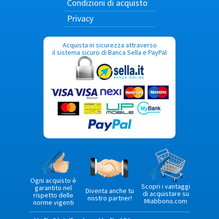
Condizioni di acquisto
Privacy
Acquista in sicurezza attraverso
il sistema sicuro di Banca Sella e PayPal
Ogni acquisto è
Scopri i vantaggi
garantito nel
Diventa anche tu
di acquistare su
rispetto delle
nostro partner!
Miabbono.com
norme vigenti