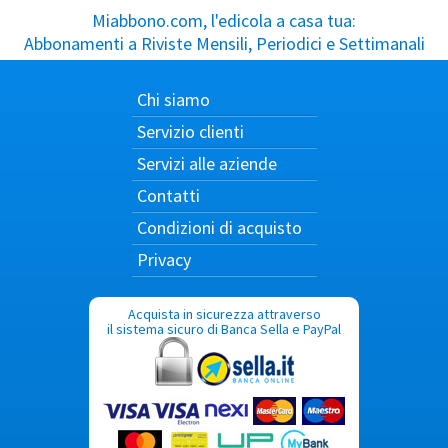
Miabbono.com, l'edicola a casa tua:
Abbonamenti a Riviste Mensili, Periodici e Settimanali
Chi siamo
Servizio clienti
Servizi alle aziende
Contatti
Condizioni di acquisto
Privacy
Acquista in sicurezza attraverso
il sistema sicuro di Banca Sella e PayPal