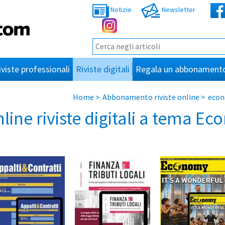
Notizie
Newsletter
iviste professionali
Riviste digitali
Regala un abbonament
Home
>
Abbonamento riviste online
>
econ
ne riviste digitali a tema Ec