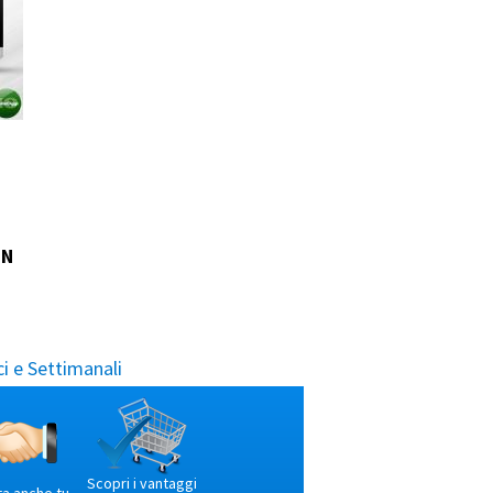
ON
i e Settimanali
Scopri i vantaggi