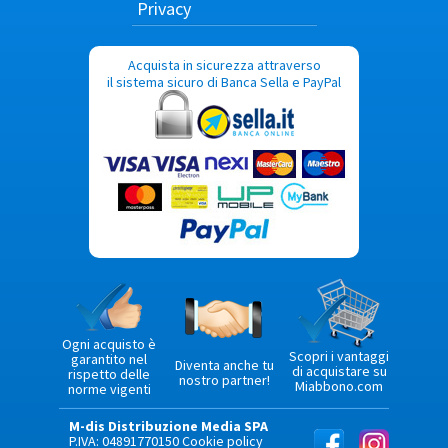
Privacy
Acquista in sicurezza attraverso
il sistema sicuro di Banca Sella e PayPal
Ogni acquisto è
Scopri i vantaggi
garantito nel
Diventa anche tu
di acquistare su
rispetto delle
nostro partner!
Miabbono.com
norme vigenti
M-dis Distribuzione Media SPA
P.IVA: 04891770150
Cookie policy