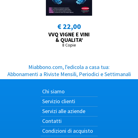
€ 22,00
VVQ VIGNE E VINI
& QUALITA'
8 Copie
Miabbono.com, l'edicola a casa tua:
Abbonamenti a Riviste Mensili, Periodici e Settimanali
Chi siamo
Servizio clienti
Servizi alle aziende
Contatti
Condizioni di acquisto