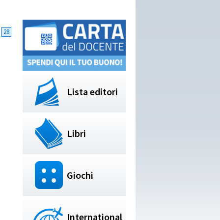
28
Lista editori
Libri
Giochi
International