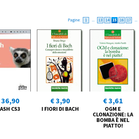
Pagine:
1
...
13
14
15
16
17
...
 36,90
€ 3,90
€ 3,61
LASH CS3
I FIORI DI BACH
OGM E
CLONAZIONE: LA
BOMBA È NEL
PIATTO!