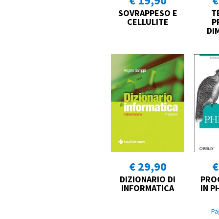
€ 19,90
€
SOVRAPPESO E
T
CELLULITE
P
DI
€ 29,90
€
DIZIONARIO DI
PRO
INFORMATICA
IN P
Pa