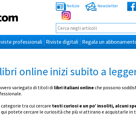
Notizie
Newsletter
iviste professionali
Riviste digitali
Regala un abbonament
libri online inizi subito a legge
ero variegato di titoli di
libri italiani online
che possono soddisf
essionale.
e categorie tra cui cercare
testi curiosi e un po’ insoliti, alcuni sp
: qui potete cercare le curiosità che più vi attirano e acquistarle i