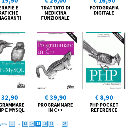
 19,90
€ 26,00
€ 16,90
ERAPIE E
TRATTATO DI
FOTOGRAFIA
RATICHE
MEDICINA
DIGITALE
MAGRANTI
FUNZIONALE
 32,90
€ 39,90
€ 8,90
GRAMMARE
PROGRAMMARE
PHP POCKET
HP E MYSQL
IN C++
REFERENCE
gine:
1
...
13
14
15
16
17
...
28