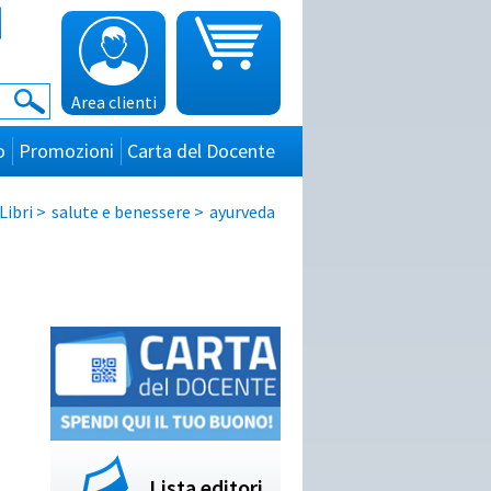
Area clienti
o
Promozioni
Carta del Docente
Libri
>
salute e benessere
>
ayurveda
Lista editori