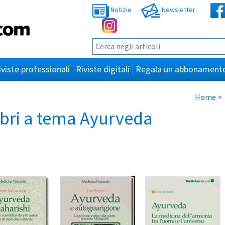
Notizie
Newsletter
iviste professionali
Riviste digitali
Regala un abbonament
Home
>
libri a tema Ayurveda