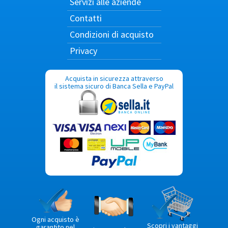
Servizi alle aziende
Contatti
Condizioni di acquisto
Privacy
Acquista in sicurezza attraverso
il sistema sicuro di Banca Sella e PayPal
Ogni acquisto è
Scopri i vantaggi
garantito nel