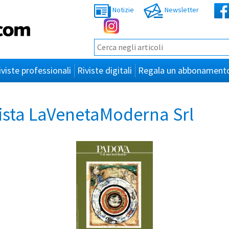
Notizie
Newsletter
iviste professionali
Riviste digitali
Regala un abbonament
ista LaVenetaModerna Srl