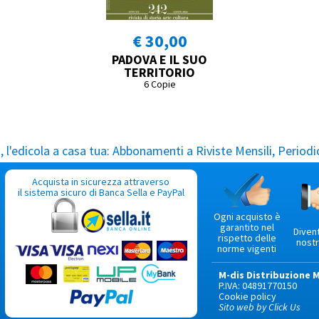
€ 30,00
PADOVA E IL SUO
TERRITORIO
6 Copie
l'edicola a casa tua:
Abbonamenti a Riviste Mensili, Periodic
Acquista in sicurezza attraverso
il sistema sicuro di Banca Sella e PayPal
Ogni acquisto è
garantito nel
Diven
rispetto delle
nostr
norme vigenti
M-dis Distribuzione 
P.IVA: 04891770150
Cookie policy
Sito web by Click Us