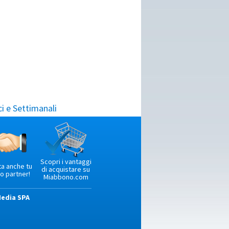
i e Settimanali
Scopri i vantaggi
ta anche tu
di acquistare su
o partner!
Miabbono.com
Media SPA