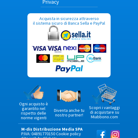
Privacy
Acquista in sicurezza attraverso
il sistema sicuro di Banca Sella e PayPal
Ogni acquisto è
Scopri i vantaggi
garantito nel
Diventa anche tu
di acquistare su
rispetto delle
nostro partner!
Miabbono.com
norme vigenti
M-dis Distribuzione Media SPA
P.IVA: 04891770150
Cookie policy