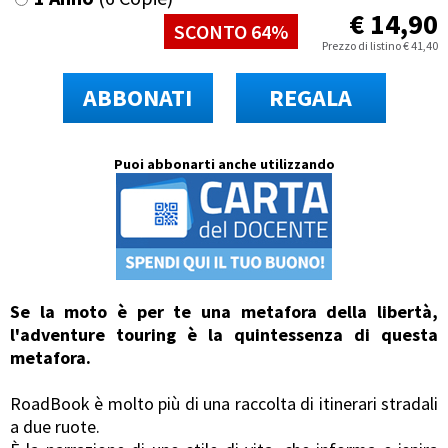
€
14,90
SCONTO 64%
Prezzo di listino
€
41,40
ABBONATI
REGALA
Puoi abbonarti anche utilizzando
Se la moto è per te una metafora della libertà,
l'adventure touring è la quintessenza di questa
metafora.
RoadBook è molto più di una raccolta di itinerari stradali
a due ruote.