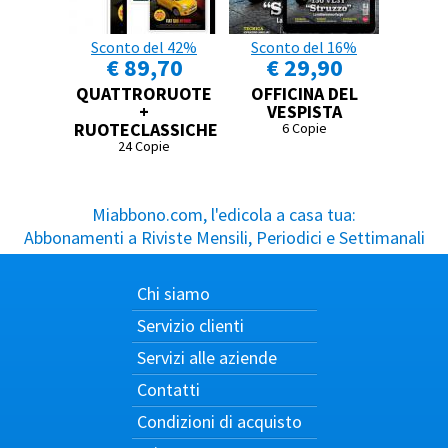
Sconto del 42%
Sconto del 16%
€ 89,70
€ 29,90
QUATTRORUOTE
OFFICINA DEL
+
VESPISTA
RUOTECLASSICHE
6 Copie
24 Copie
Miabbono.com, l'edicola a casa tua:
Abbonamenti a Riviste Mensili, Periodici e Settimanali
Chi siamo
Servizio clienti
Servizi alle aziende
Contatti
Condizioni di acquisto