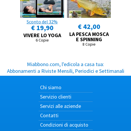
Sconto del 32%
€ 42,00
€ 19,90
LA PESCA MOSCA
VIVERE LO YOGA
E SPINNING
6 Copie
8 Copie
Miabbono.com, l'edicola a casa tua:
Abbonamenti a Riviste Mensili, Periodici e Settimanali
Chi siamo
Servizio clienti
Servizi alle aziende
Contatti
Condizioni di acquisto