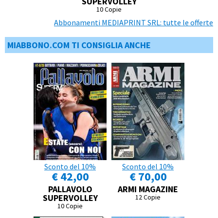
SUPERVOLLEY
10 Copie
Abbonamenti MEDIAPRINT SRL: tutte le offerte
MIABBONO.COM TI CONSIGLIA ANCHE
Sconto del 10%
Sconto del 10%
€ 42,00
€ 70,00
PALLAVOLO
ARMI MAGAZINE
SUPERVOLLEY
12 Copie
10 Copie