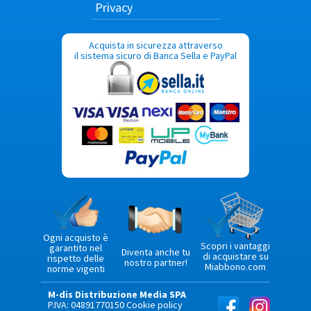
Privacy
Acquista in sicurezza attraverso
il sistema sicuro di Banca Sella e PayPal
Ogni acquisto è
Scopri i vantaggi
garantito nel
Diventa anche tu
di acquistare su
rispetto delle
nostro partner!
Miabbono.com
norme vigenti
M-dis Distribuzione Media SPA
P.IVA: 04891770150
Cookie policy