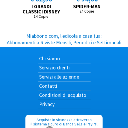
I GRANDI
SPIDER-MAN
CLASSICI DISNEY
24 Copie
14 Copie
Miabbono.com, l'edicola a casa tua:
Abbonamenti a Riviste Mensili, Periodici e Settimanali
Chi siamo
Servizio clienti
Servizi alle aziende
Contatti
Condizioni di acquisto
Privacy
Acquista in sicurezza attraverso
il sistema sicuro di Banca Sella e PayPal