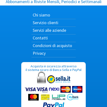
Abbonamenti a Riviste Mensili, Periodici e Settimanali
Chi siamo
Servizio clienti
Servizi alle aziende
Contatti
Condizioni di acquisto
Privacy
Acquista in sicurezza attraverso
il sistema sicuro di Banca Sella e PayPal