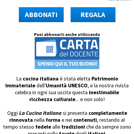
ABBONATI
REGALA
Puoi abbonarti anche utilizzando
La
cucina italiana
è stata eletta
Patrimonio
Immateriale
dell'
Umanità UNESCO
, e la nostra rivista
celebra in ogni sua uscita questa
inestimabile
ricchezza culturale
... e non solo!
Oggi
La Cucina Italiana
si presenta
completamente
rinnovata
nella
forma
e nei
contenuti
, restando al
tempo stesso
fedele
alle
tradizioni
che da sempre sono
presenti nelle
tavole
degli
italiani
.