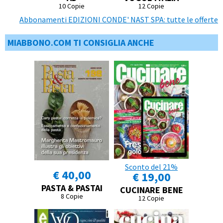
10 Copie
12 Copie
Abbonamenti EDIZIONI CONDE' NAST SPA: tutte le offerte
MIABBONO.COM TI CONSIGLIA ANCHE
Sconto del 21%
€ 40,00
€ 19,00
PASTA & PASTAI
CUCINARE BENE
8 Copie
12 Copie