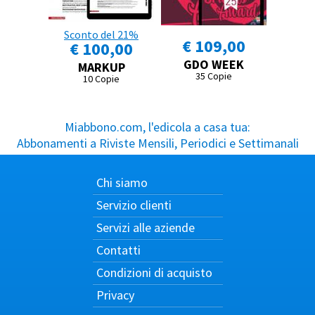
Sconto del 21%
€ 109,00
€ 100,00
GDO WEEK
MARKUP
35 Copie
10 Copie
Miabbono.com, l'edicola a casa tua:
Abbonamenti a Riviste Mensili, Periodici e Settimanali
Chi siamo
Servizio clienti
Servizi alle aziende
Contatti
Condizioni di acquisto
Privacy