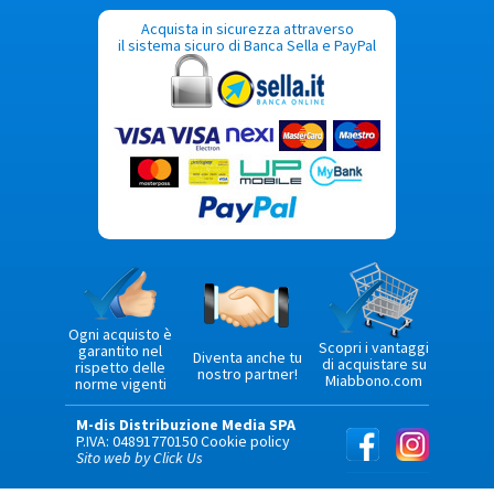
Acquista in sicurezza attraverso
il sistema sicuro di Banca Sella e PayPal
Ogni acquisto è
Scopri i vantaggi
garantito nel
Diventa anche tu
di acquistare su
rispetto delle
nostro partner!
Miabbono.com
norme vigenti
M-dis Distribuzione Media SPA
P.IVA: 04891770150
Cookie policy
Sito web by Click Us