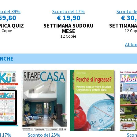
o del 39%
Sconto del 17%
Sconto d
59,80
€ 19,90
€ 30
ICA QUIZ
SETTIMANA SUDOKU
SETTIMANA
MESE
2 Copie
12 Cop
12 Copie
Abbon
ANCHE
l 17%
Sconto del 25%
Scon