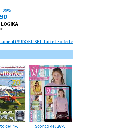
el 26%
,90
 LOGIKA
ie
amenti SUDOKU SRL: tutte le offerte
to del 4%
Sconto del 28%