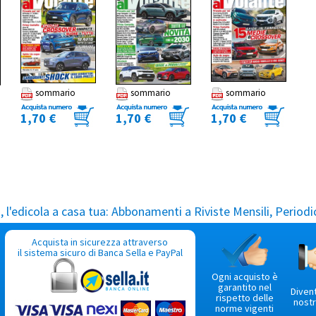
sommario
sommario
sommario
1,70 €
1,70 €
1,70 €
l'edicola a casa tua:
Abbonamenti a Riviste Mensili, Periodic
Acquista in sicurezza attraverso
il sistema sicuro di Banca Sella e PayPal
Ogni acquisto è
garantito nel
Diven
rispetto delle
nostr
norme vigenti