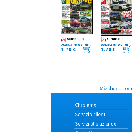
sommario
sommario
1,70 €
1,70 €
Miabbono.com, 
Chi siamo
Servizio clienti
Servizi alle aziende