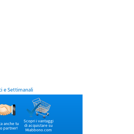
i e Settimanali
Scopri i vantaggi
ta anche tu
di acquistare su
o partner!
Miabbono.com