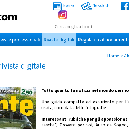
Notizie
Newsletter
iviste professionali
Riviste digitali
Regala un abbonament
Home
>
Ab
vista digitale
Tutto quanto fa notizia nel mondo dei mot
Una guida compatta ed esauriente per l'
usata, corredata delle fotografie.
Interessanti rubriche per gli appassionat
tasche", Provata per voi, Auto da Sogno,