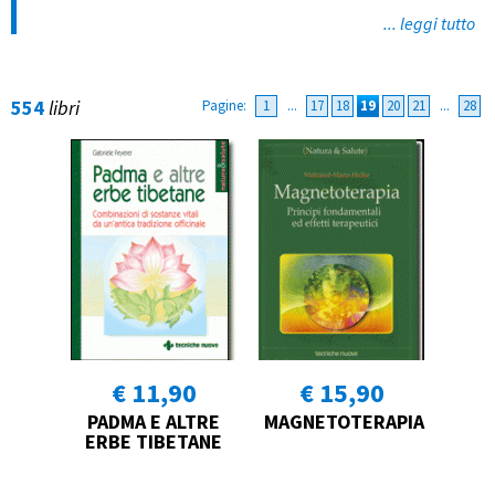
... leggi tutto
554
libri
Pagine:
1
...
17
18
19
20
21
...
28
€ 11,90
€ 15,90
PADMA E ALTRE
MAGNETOTERAPIA
ERBE TIBETANE