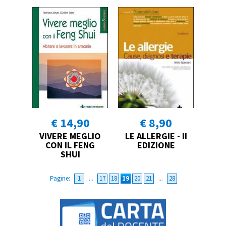
€ 14,90
€ 8,90
VIVERE MEGLIO
LE ALLERGIE - II
CON IL FENG
EDIZIONE
SHUI
Pagine:
1
...
17
18
19
20
21
...
28