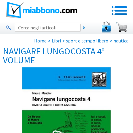
Home
>
Libri
>
sport e tempo libero
>
nautica
NAVIGARE LUNGOCOSTA 4°
VOLUME