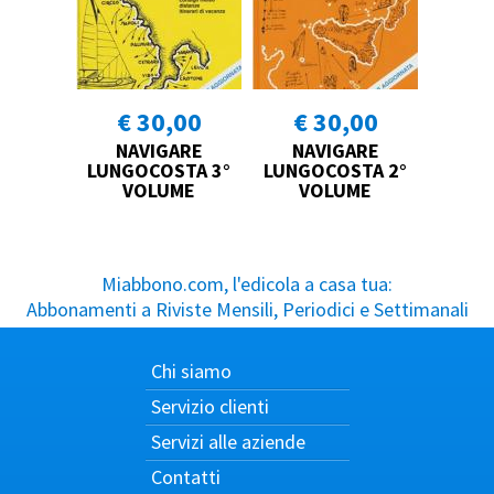
€ 30,00
€ 30,00
NAVIGARE
NAVIGARE
LUNGOCOSTA 3°
LUNGOCOSTA 2°
VOLUME
VOLUME
Miabbono.com, l'edicola a casa tua:
Abbonamenti a Riviste Mensili, Periodici e Settimanali
Chi siamo
Servizio clienti
Servizi alle aziende
Contatti