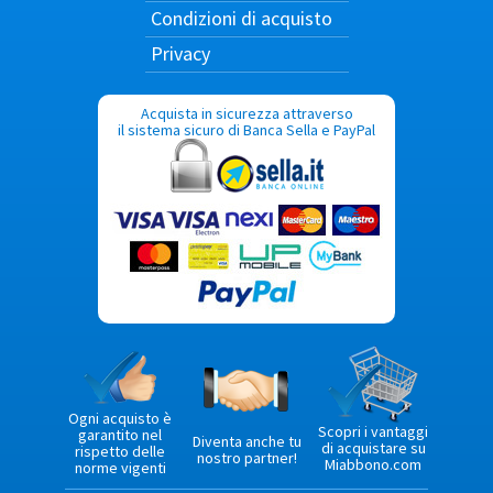
Condizioni di acquisto
Privacy
Acquista in sicurezza attraverso
il sistema sicuro di Banca Sella e PayPal
Ogni acquisto è
Scopri i vantaggi
garantito nel
Diventa anche tu
di acquistare su
rispetto delle
nostro partner!
Miabbono.com
norme vigenti