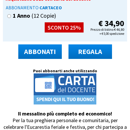
ABBONAMENTO
CARTACEO
1 Anno
(12 Copie)
€
34,90
SCONTO 25%
Prezzo di listino
€
46,80
+
€
5,00 spedizione
ABBONATI
REGALA
Puoi abbonarti anche utilizzando
Il messalino più completo ed economico!
Per la tua preghiera personale e comunitaria, per
celebrare l'Eucarestia feriale e festiva, per chi partecipa a