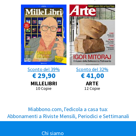
Sconto del 39%
Sconto del 32%
€ 29,90
€ 41,00
MILLELIBRI
ARTE
10 Copie
12 Copie
Miabbono.com, l'edicola a casa tua:
Abbonamenti a Riviste Mensili, Periodici e Settimanali
Chi siamo