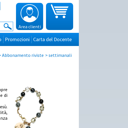
Area clienti
o
Promozioni
Carta del Docente
>
Abbonamento riviste
>
settimanali
mpre
e di
esù.
ità,
anza