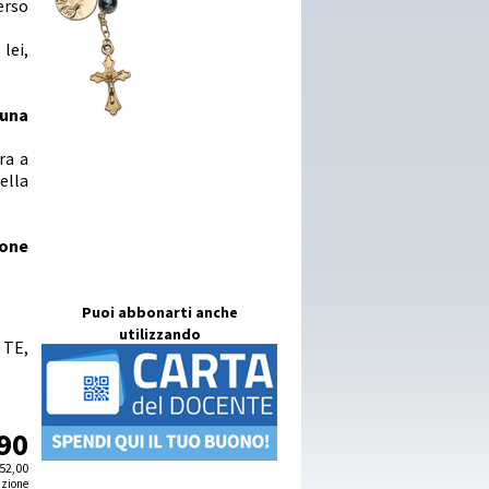
erso
lei,
una
ra a
ella
ione
Puoi abbonarti anche
utilizzando
 TE,
90
52,00
izione