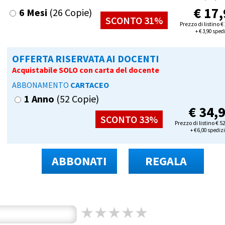
€
17,
6 Mesi
(26 Copie)
SCONTO 31%
Prezzo di listino
€
+
€
3,90 sped
OFFERTA RISERVATA AI DOCENTI
Acquistabile SOLO con carta del docente
ABBONAMENTO
CARTACEO
1 Anno
(52 Copie)
€
34,
SCONTO 33%
Prezzo di listino
€
52
+
€
6,00 spediz
ABBONATI
REGALA