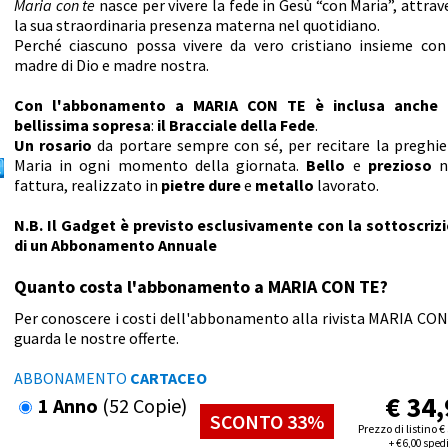
Maria con te
nasce per vivere la fede in Gesù “con Maria”, attrav
la sua straordinaria presenza materna nel quotidiano.
Perché ciascuno possa vivere da vero cristiano insieme con 
madre di Dio e madre nostra.
Con l'abbonamento a MARIA CON TE è inclusa anche 
bellissima sopresa
:
il Bracciale della Fede
.
Un rosario
da portare sempre con sé, per recitare la preghie
Maria in ogni momento della giornata.
Bello
e
prezioso
n
fattura, realizzato in
pietre dure
e
metallo
lavorato.
N.B. Il Gadget è previsto esclusivamente con la sottoscriz
di un Abbonamento Annuale
Quanto costa l'abbonamento a MARIA CON TE?
Per conoscere i costi dell'abbonamento alla rivista MARIA CON
guarda le nostre offerte.
ABBONAMENTO
CARTACEO
€
34,
1 Anno
(52 Copie)
SCONTO 33%
Prezzo di listino
€
+
€
6,00 sped