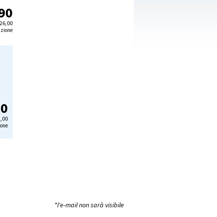
90
26,00
izione
90
,00
ione
*l'e-mail non sarà visibile