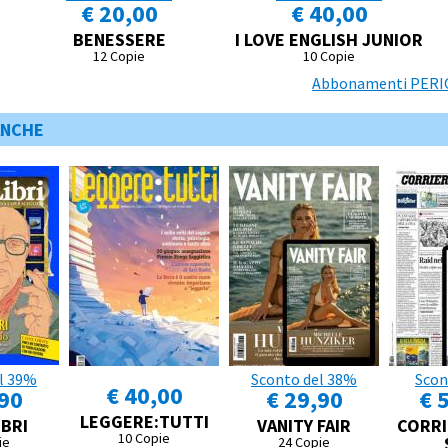
€ 20,00
€ 40,00
BENESSERE
I LOVE ENGLISH JUNIOR
12 Copie
10 Copie
Abbonamenti PERIOD
ANCHE
l 39%
Sconto del 38%
Scon
€ 40,00
,90
€ 29,90
€ 
LEGGERE:TUTTI
IBRI
VANITY FAIR
CORRI
10 Copie
ie
24 Copie