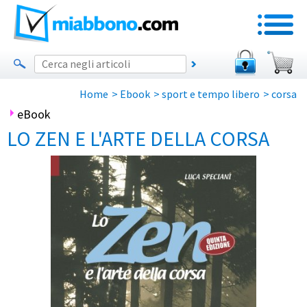
Home
>
Ebook
>
sport e tempo libero
>
corsa
eBook
LO ZEN E L'ARTE DELLA CORSA