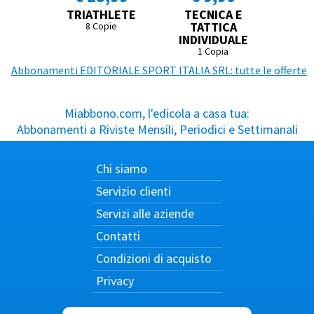
TRIATHLETE
TECNICA E
TATTICA
8 Copie
INDIVIDUALE
1 Copia
Abbonamenti EDITORIALE SPORT ITALIA SRL: tutte le offerte
Miabbono.com, l'edicola a casa tua:
Abbonamenti a Riviste Mensili, Periodici e Settimanali
Chi siamo
Servizio clienti
Servizi alle aziende
Contatti
Condizioni di acquisto
Privacy