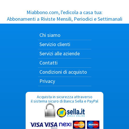
Miabbono.com, l'edicola a casa tua:
Abbonamenti a Riviste Mensili, Periodici e Settimanali
Chi siamo
Servizio clienti
Servizi alle aziende
Contatti
Condizioni di acquisto
Privacy
Acquista in sicurezza attraverso
il sistema sicuro di Banca Sella e PayPal