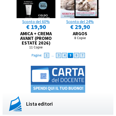
Sconto del 60%
Sconto del 24%
€ 19,90
€ 29,90
AMICA + CREMA
ARGOS
AVANT (PROMO
8 Copie
ESTATE 2026)
11 Copie
Pagine:
1
...
3
4
5
6
7
Lista editori