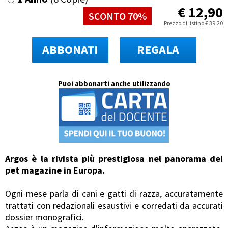
€
12,90
SCONTO 70%
Prezzo di listino
€
39,20
ABBONATI
REGALA
Puoi abbonarti anche utilizzando
Argos è la rivista più prestigiosa nel panorama dei
pet magazine in Europa.
Ogni mese parla di cani e gatti di razza, accuratamente
trattati con redazionali esaustivi e corredati da accurati
dossier monografici.