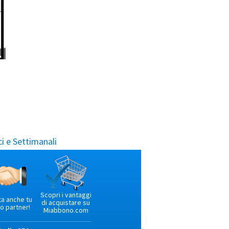
i e Settimanali
Scopri i vantaggi
ta anche tu
di acquistare su
o partner!
Miabbono.com