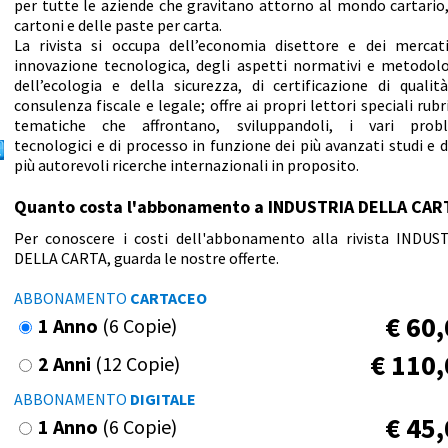
per tutte le aziende che gravitano attorno al mondo cartario,
cartoni e delle paste per carta.
La rivista si occupa dell’economia disettore e dei mercati
innovazione tecnologica, degli aspetti normativi e metodolo
dell’ecologia e della sicurezza, di certificazione di qualità
consulenza fiscale e legale; offre ai propri lettori speciali rubr
tematiche che affrontano, sviluppandoli, i vari prob
tecnologici e di processo in funzione dei più avanzati studi e d
più autorevoli ricerche internazionali in proposito.
Quanto costa l'abbonamento a INDUSTRIA DELLA CAR
Per conoscere i costi dell'abbonamento alla rivista INDUS
DELLA CARTA, guarda le nostre offerte.
ABBONAMENTO
CARTACEO
€
60,
1 Anno
(6 Copie)
€
110,
2 Anni
(12 Copie)
ABBONAMENTO
DIGITALE
€
45,
1 Anno
(6 Copie)