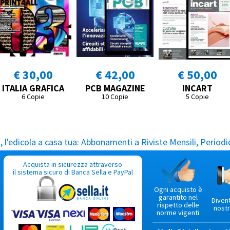
€ 30,00
€ 42,00
€ 50,00
ITALIA GRAFICA
PCB MAGAZINE
INCART
6 Copie
10 Copie
5 Copie
l'edicola a casa tua:
Abbonamenti a Riviste Mensili, Periodic
Acquista in sicurezza attraverso
il sistema sicuro di Banca Sella e PayPal
Ogni acquisto è
garantito nel
Diven
rispetto delle
nostr
norme vigenti