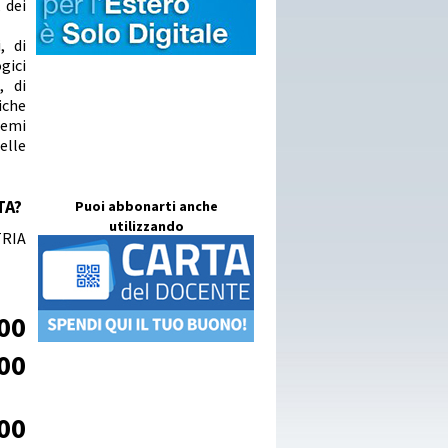
 dei
, di
gici
, di
iche
lemi
elle
TA?
Puoi abbonarti anche
utilizzando
TRIA
00
00
00