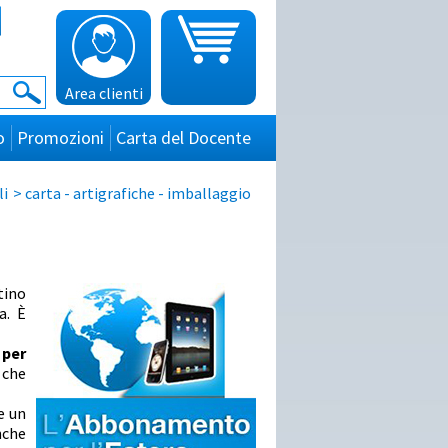
Area clienti
o
Promozioni
Carta del Docente
li
>
carta - artigrafiche - imballaggio
tino
a. È
 per
 che
e un
nche