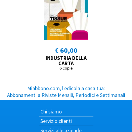
€ 60,00
INDUSTRIA DELLA
CARTA
6 Copie
Miabbono.com, l'edicola a casa tua:
Abbonamenti a Riviste Mensili, Periodici e Settimanali
Chi siamo
Servizio clienti
Servizi alle aziende