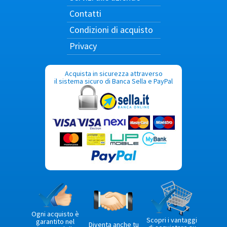
Contatti
Condizioni di acquisto
Privacy
Acquista in sicurezza attraverso
il sistema sicuro di Banca Sella e PayPal
Ogni acquisto è
Scopri i vantaggi
garantito nel
Diventa anche tu