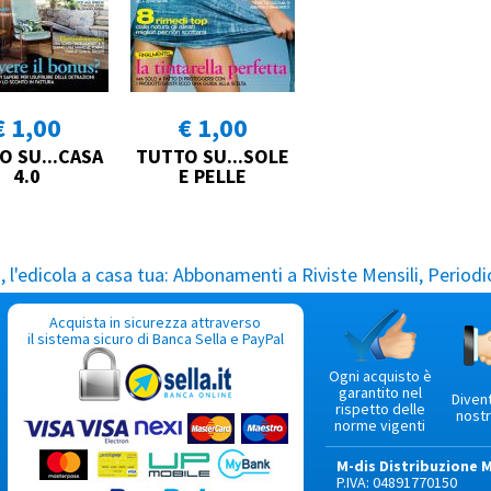
€ 1,00
€ 1,00
O SU...CASA
TUTTO SU...SOLE
4.0
E PELLE
l'edicola a casa tua:
Abbonamenti a Riviste Mensili, Periodic
Acquista in sicurezza attraverso
il sistema sicuro di Banca Sella e PayPal
Ogni acquisto è
garantito nel
Diven
rispetto delle
nostr
norme vigenti
M-dis Distribuzione 
P.IVA: 04891770150