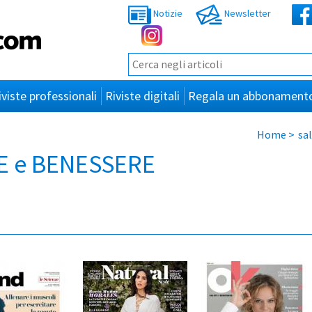
Notizie
Newsletter
iviste professionali
Riviste digitali
Regala un abbonament
Home
>
sa
TE e BENESSERE