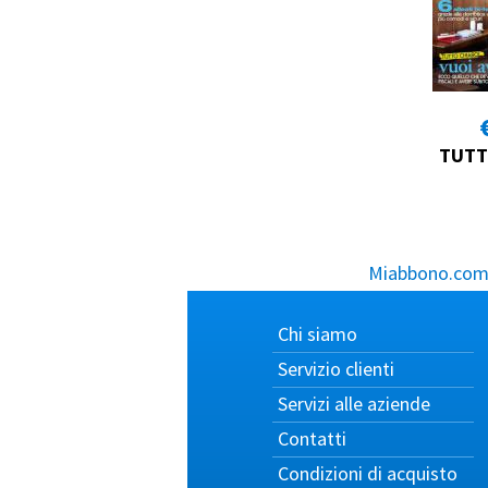
TUTT
Miabbono.com, 
Chi siamo
Servizio clienti
Servizi alle aziende
Contatti
Condizioni di acquisto