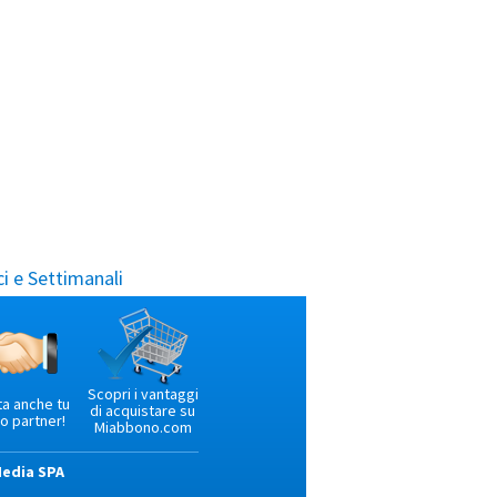
i e Settimanali
Scopri i vantaggi
ta anche tu
di acquistare su
o partner!
Miabbono.com
Media SPA