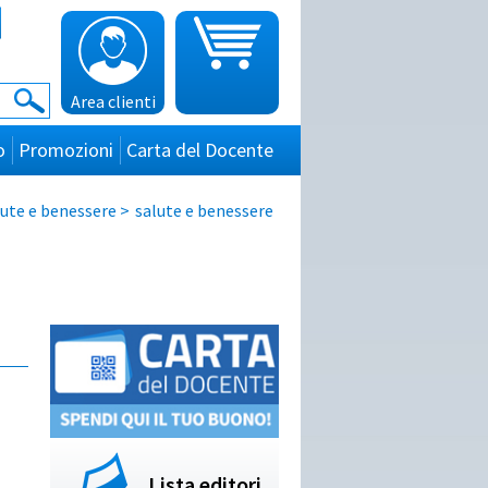
Area clienti
o
Promozioni
Carta del Docente
lute e benessere
>
salute e benessere
Lista editori