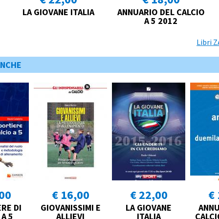
LA GIOVANE ITALIA
ANNUARIO DEL CALCIO
A 5 2012
Libri 
ANCHE
,00
€ 16,00
€ 22,00
€ 
ERE DI
GIOVANISSIMI E
LA GIOVANE
ANNU
 A 5
ALLIEVI
ITALIA
CALCI