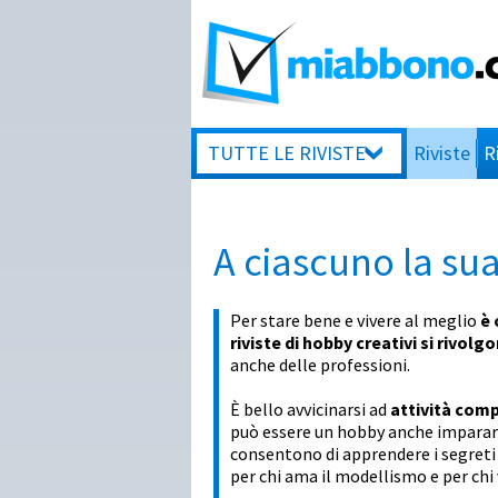
TUTTE LE RIVISTE
Riviste
R
A ciascuno la sua
Per stare bene e vivere al meglio
è 
riviste di hobby creativi si rivolg
anche delle professioni.
È bello avvicinarsi ad
attività com
può essere un hobby anche imparare
consentono di apprendere i segreti d
per chi ama il modellismo e per chi v