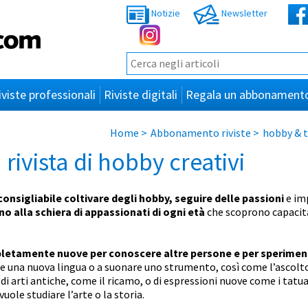
Notizie
Newsletter
iviste professionali
Riviste digitali
Regala un abbonament
Home
>
Abbonamento riviste
>
hobby & 
 rivista di hobby creativi
consigliabile coltivare degli hobby, seguire delle passioni
e im
ono alla schiera di appassionati di ogni età
che scoprono capacità
pletamente nuove per conoscere altre persone e per sperimen
 una nuova lingua o a suonare uno strumento, così come l’ascolto 
i arti antiche, come il ricamo, o di espressioni nuove come i tatua
uole studiare l’arte o la storia.