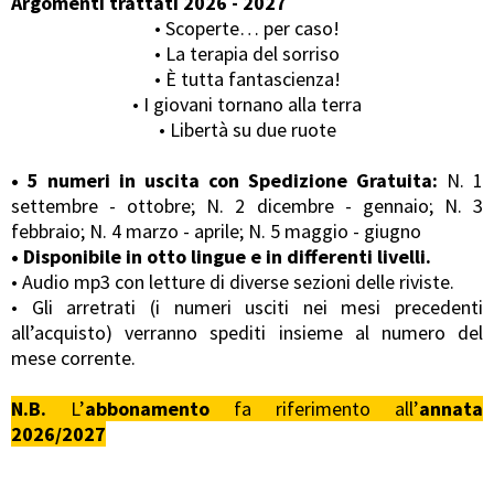
Argomenti trattati 2026 - 2027
• Scoperte… per caso!
• La terapia del sorriso
• È tutta fantascienza!
• I giovani tornano alla terra
• Libertà su due ruote
• 5 numeri in uscita con Spedizione Gratuita:
N. 1
settembre - ottobre; N. 2 dicembre - gennaio; N. 3
febbraio; N. 4 marzo - aprile; N. 5 maggio - giugno
• Disponibile in otto lingue e in differenti livelli.
•
Audio mp3 con letture di diverse sezioni delle riviste.
•
Gli arretrati (i numeri usciti nei mesi precedenti
all’acquisto) verranno spediti insieme al numero del
mese corrente.
N.B.
L’
abbonamento
fa riferimento all’
annata
2026/2027