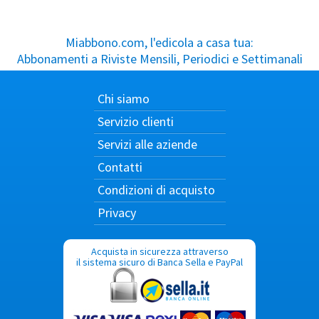
Miabbono.com, l'edicola a casa tua:
Abbonamenti a Riviste Mensili, Periodici e Settimanali
Chi siamo
Servizio clienti
Servizi alle aziende
Contatti
Condizioni di acquisto
Privacy
Acquista in sicurezza attraverso
il sistema sicuro di Banca Sella e PayPal