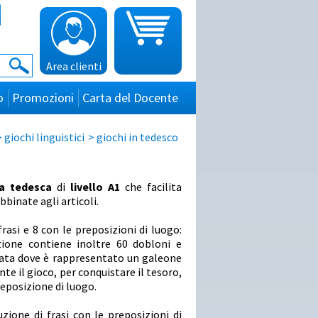
Area clienti
o
Promozioni
Carta del Docente
>
giochi linguistici
>
giochi in tedesco
a tedesca
di
livello A1
che facilita
bbinate agli articoli.
 frasi e 8 con le preposizioni di luogo:
ezione contiene inoltre 60 dobloni e
iata dove è rappresentato un galeone
nte il gioco, per conquistare il tesoro,
reposizione di luogo.
ione di frasi con le preposizioni di