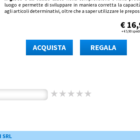
luogo e permette di sviluppare in maniera corretta la capacità
agli articoli determinativi, oltre che a saper utilizzare le prepos
€
16,
+
€
5,90 sped
ACQUISTA
REGALA
I SRL