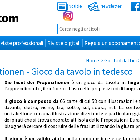
Notizie
Newsletter
iviste professionali
Riviste digitali
Regala un abbonament
Home
>
Giochi didattici
tionen - Gioco da tavolo in tedesco
Die Insel der Präpositionen
è un gioco da tavolo in
lingu
l’apprendimento, il rinforzo e l’uso delle preposizioni di luogo a
Il gioco è composto da
66 carte di cui 58 con illustrazioni e
davanti, dietro, vicino, tra, sotto, sul, sopra, nel. La conf
un tabellone con una illustrazione divertente e particolaregg
dei pirati che si trova ancorato all’Isola delle Preposizioni. Dura
bisognerà cercare di costruire delle frasi utilizzando la giusta p
Il gioco è un valido aiuto
nella comprensione e nella produz