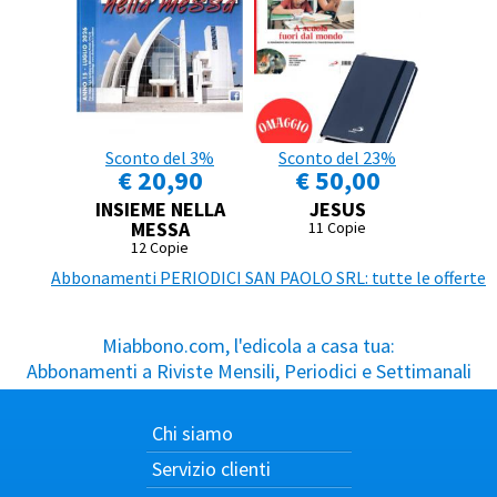
Sconto del 3%
Sconto del 23%
€ 20,90
€ 50,00
INSIEME NELLA
JESUS
MESSA
11 Copie
12 Copie
Abbonamenti PERIODICI SAN PAOLO SRL: tutte le offerte
Miabbono.com, l'edicola a casa tua:
Abbonamenti a Riviste Mensili, Periodici e Settimanali
Chi siamo
Servizio clienti