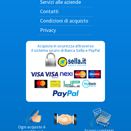
Servizi alle aziende
Contatti
Condizioni di acquisto
Privacy
Acquista in sicurezza attraverso
il sistema sicuro di Banca Sella e PayPal
Ogni acquisto è
Scopri i vantaggi