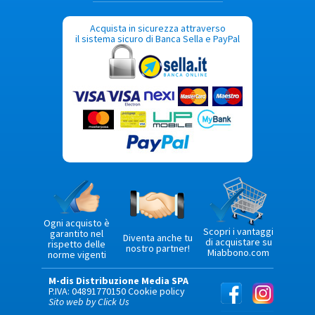
Acquista in sicurezza attraverso
il sistema sicuro di Banca Sella e PayPal
Ogni acquisto è
Scopri i vantaggi
garantito nel
Diventa anche tu
di acquistare su
rispetto delle
nostro partner!
Miabbono.com
norme vigenti
M-dis Distribuzione Media SPA
P.IVA: 04891770150
Cookie policy
Sito web by Click Us