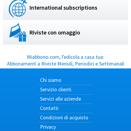
International subscriptions
Riviste con omaggio
Miabbono.com, l'edicola a casa tua:
Abbonamenti a Riviste Mensili, Periodici e Settimanali
Chi siamo
Servizio clienti
Servizi alle aziende
Contatti
Condizioni di acquisto
Privacy