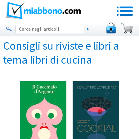
Consigli su riviste e libri a
tema libri di cucina