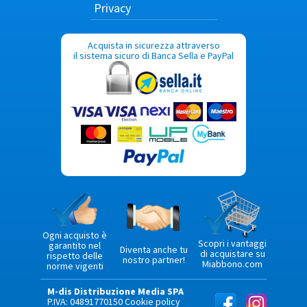
Privacy
Acquista in sicurezza attraverso
il sistema sicuro di Banca Sella e PayPal
Ogni acquisto è
Scopri i vantaggi
garantito nel
Diventa anche tu
di acquistare su
rispetto delle
nostro partner!
Miabbono.com
norme vigenti
M-dis Distribuzione Media SPA
P.IVA: 04891770150
Cookie policy